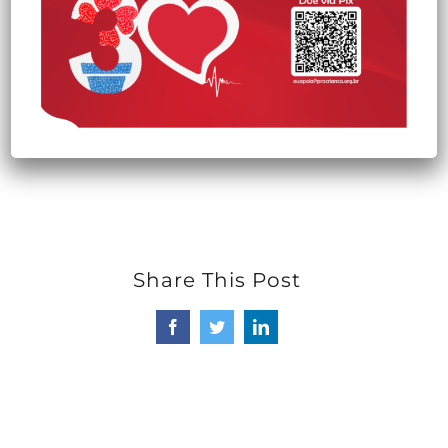
operatória de cirurgia oftalmológica. Durante a
avaliação cardiológica foi detectada uma Ampla
Comunicação Interatrial (CIA) e Pequeno Canal
Arterial (PCA). Lavynia foi submetida a uma
cirurgia cardíaca e leva uma vida normal.
Share This Post
Facebook
Twitter
LinkedIn